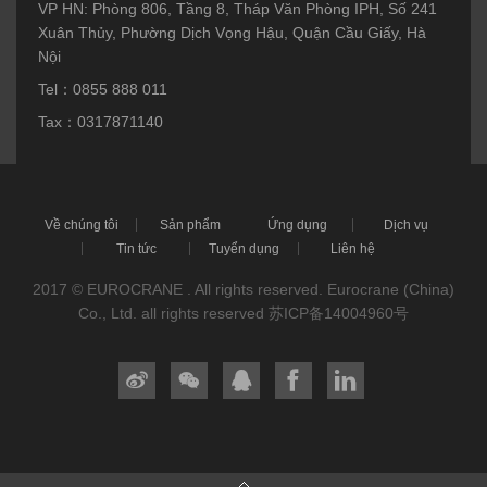
VP HN: Phòng 806, Tầng 8, Tháp Văn Phòng IPH, Số 241
Xuân Thủy, Phường Dịch Vọng Hậu, Quận Cầu Giấy, Hà
Nội
Tel：0855 888 011
Tax：0317871140
Về chúng tôi
Sản phẩm
Ứng dụng
Dịch vụ
Tin tức
Tuyển dụng
Liên hệ
2017 © EUROCRANE . All rights reserved. Eurocrane (China)
Co., Ltd. all rights reserved
苏ICP备14004960号




