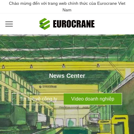
Skip
Chào mừng đến với trang web chính thức của Eurocrane Viet
to
Nam
content
News Center
Tin tức về công ty
Video doanh nghiệp