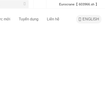
Eurocrane【 603966.sh 】

ức mới
Tuyển dụng
Liên hệ
ENGLISH