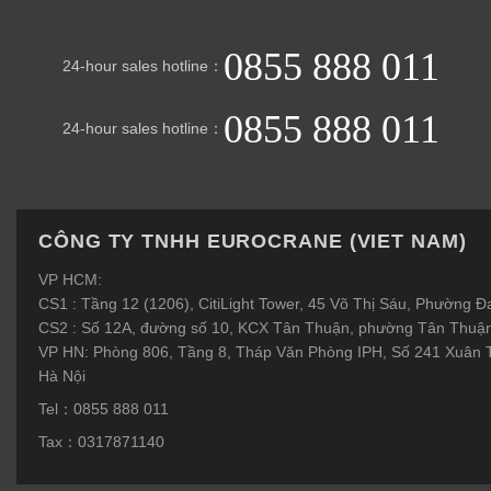
0855 888 011
24-hour sales hotline：
0855 888 011
24-hour sales hotline：
CÔNG TY TNHH EUROCRANE (VIET NAM)
VP HCM:
CS1 : Tầng 12 (1206), CitiLight Tower, 45 Võ Thị Sáu, Phường 
CS2 : Số 12A, đường số 10, KCX Tân Thuận, phường Tân Thuậ
VP HN: Phòng 806, Tầng 8, Tháp Văn Phòng IPH, Số 241 Xuân 
Hà Nội
Tel：0855 888 011
Tax：0317871140