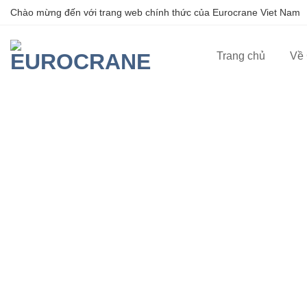
Skip
Chào mừng đến với trang web chính thức của Eurocrane Viet Nam
to
content
Trang chủ
Về 