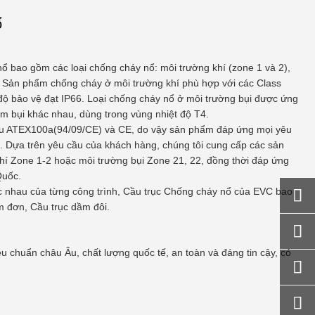
ổ
 bao gồm các loại chống cháy nổ: môi trường khí (zone 1 và 2),
. Sản phẩm chống cháy ở môi trường khí phù hợp với các Class
 độ bảo vệ đạt IP66. Loại chống cháy nổ ở môi trường bụi được ứng
m bụi khác nhau, dùng trong vùng nhiệt độ T4.
Âu ATEX100a(94/09/CE) và CE, do vậy sản phẩm đáp ứng mọi yêu
. Dựa trên yêu cầu của khách hàng, chúng tôi cung cấp các sản
hí Zone 1-2 hoặc môi trường bụi Zone 21, 22, đồng thời đáp ứng
Quốc.
c nhau của từng công trình, Cầu trục Chống cháy nổ của EVC bao

m đơn, Cầu trục dầm đôi.

u chuẩn châu Âu, chất lượng quốc tế, an toàn và đáng tin cậy, có

